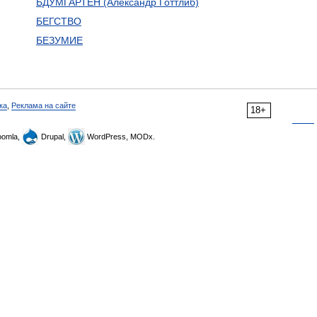
БДУМГАРТЕН (Александр Готтлиб)
БЕГСТВО
БЕЗУМИЕ
ка
,
Реклама на сайте
18+
omla,
Drupal,
WordPress, MODx.