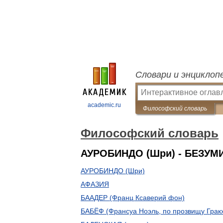
Словари и энциклоп
academic.ru
Философский словарь
Философский словарь
АУРОБИНДО (Шри) - БЕЗУМ
АУРОБИНДО (Шри)
АФАЗИЯ
БААДЕР (Франц Ксаверий фон)
БАБЁФ (Франсуа Ноэль, по прозвищу Грак