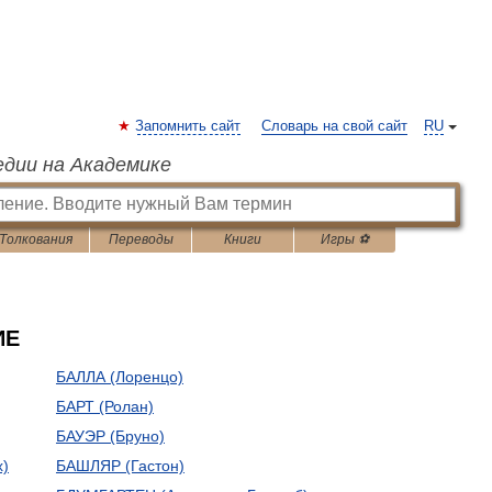
Запомнить сайт
Словарь на свой сайт
RU
едии на Академике
Толкования
Переводы
Книги
Игры ⚽
ИЕ
БАЛЛА (Лоренцо)
БАРТ (Ролан)
БАУЭР (Бруно)
х)
БАШЛЯР (Гастон)